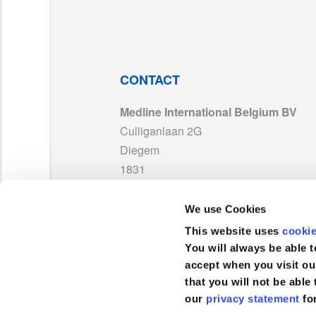
551012A_2507.pdf
2
CE_WellLead_AnnexII_G10388140087Rev0
3
CONTACT
Medline International Belgium BV
TDS_551xxx Capillary drainage_FR01.pdf
Culliganlaan 2G
Diegem
DC_WellLead_MDR_55xxxxA_56xxxxA_Dra
1831
Belgique
ISO13485_WellLead_exp2028.pdf
We use Cookies
TEL :
+32 2 808 74 93
This website uses
cooki
DC_MDD_WellLead_55xxxx_SiliconeDrain
FAX :
+32 2 400 19 39
You will always be able t
accept when you visit ou
that you will not be able 
551112_2306.pdf
our
privacy statement
fo
Service clientèle