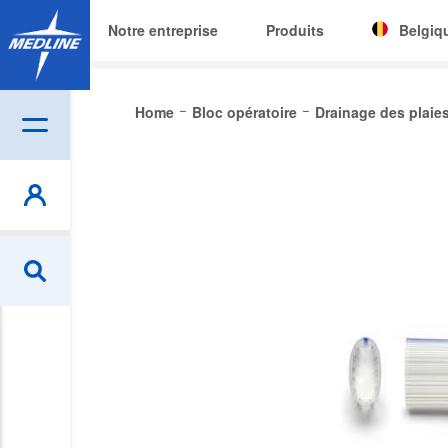
Notre entreprise
Produits
Belgiq
Corporat
Home
Bloc opératoire
Drainage des plaie
België (N
Skip
Czech
to
the
Deutschl
end
of
España
the
France
images
gallery
Ireland
Italia
Nederlan