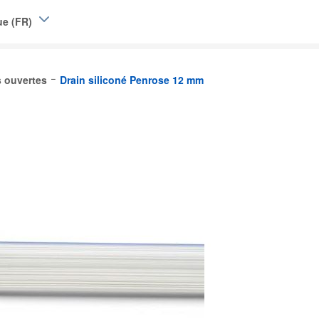
ue (FR)
e (EN)
s ouvertes
Drain siliconé Penrose 12 mm
|
L)
Belgique (FR)
and
d