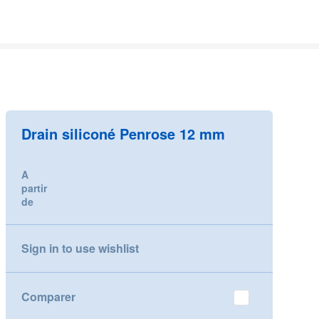
Drain siliconé Penrose 12 mm
A
partir
de
Sign in to use wishlist
Comparer