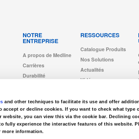
-
300
-
1_exp2028.pdf
-
300
-
NOTRE
RESSOURCES
ENTREPRISE
Catalogue Produits
A propos de Medline
Nos Solutions
Carrières
Actualités
inage_System.pdf
Durabilité
Vidéos
Entités Medline en
Europe
es
and other techniques to facilitate its use and offer additio
Medline Europe
ageSystem_exp2028.pdf
Corporate
o accept or decline cookies. If you want to check what type 
r website, you can view this via the cookie bar. Declining 
to fully experience the interactive features of this website. P
r more information.