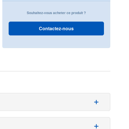
Souhaitez-vous acheter ce produit ?
Contactez-nous
e d’applications post-opératoires. Il facilite le
 et de provoquer une infection ou la formation d’un