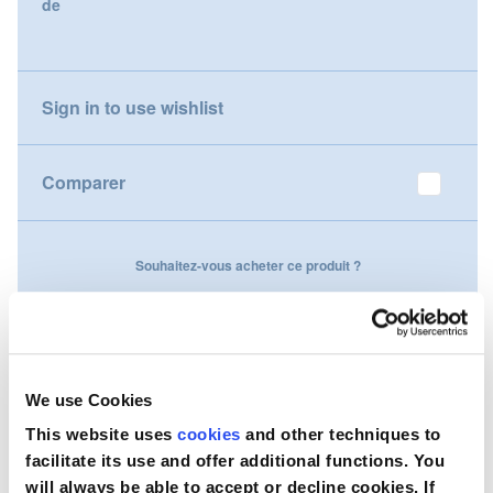
de
gallery
Nederland
Österreich
Sign in to use wishlist
Portugal
Comparer
Slovenská republika
Schweiz (DE)
Souhaitez-vous acheter ce produit ?
Suisse (FR)
Contactez-nous
Svizzera (IT)
United Kingdom
We use Cookies
This website uses
cookies
and other techniques to
facilitate its use and offer additional functions. You
will always be able to accept or decline cookies. If