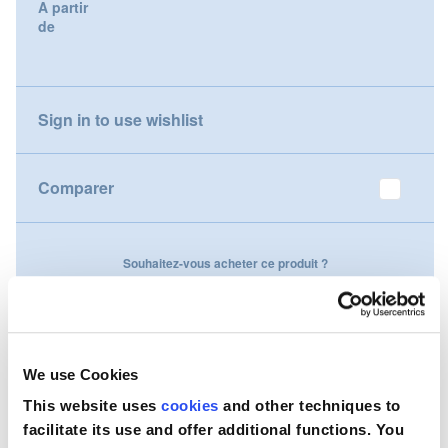
A partir
gallery
de
Nederland
Österreich
Sign in to use wishlist
Portugal
Slovenská republika
Comparer
Schweiz (DE)
Souhaitez-vous acheter ce produit ?
Suisse (FR)
Contactez-nous
Svizzera (IT)
United Kingdom
We use Cookies
This website uses
cookies
and other techniques to
facilitate its use and offer additional functions. You