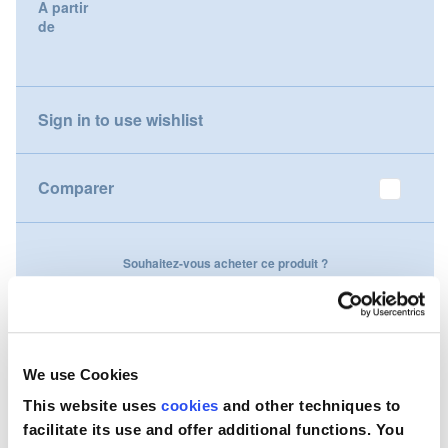
A partir
gallery
de
Nederland
Österreich
Sign in to use wishlist
Portugal
Slovenská republika
Comparer
Schweiz (DE)
Souhaitez-vous acheter ce produit ?
Suisse (FR)
Contactez-nous
Svizzera (IT)
United Kingdom
We use Cookies
This website uses
cookies
and other techniques to
facilitate its use and offer additional functions. You