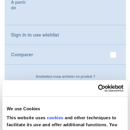
A partir
gallery
de
Nederland
Österreich
Sign in to use wishlist
Portugal
Slovenská republika
Comparer
Schweiz (DE)
Souhaitez-vous acheter ce produit ?
Suisse (FR)
Contactez-nous
Svizzera (IT)
United Kingdom
We use Cookies
This website uses
cookies
and other techniques to
facilitate its use and offer additional functions. You