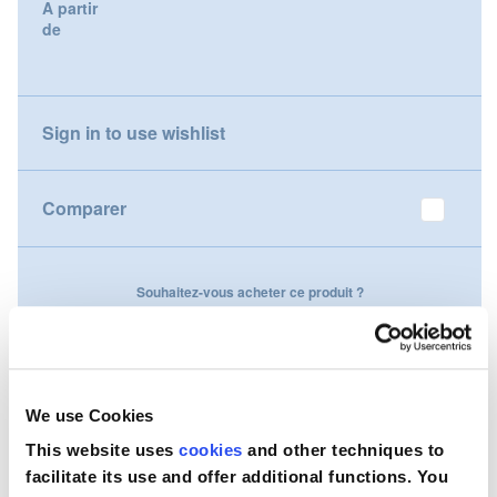
A partir
gallery
de
Nederland
Österreich
Sign in to use wishlist
Portugal
Slovenská republika
Comparer
Schweiz (DE)
Souhaitez-vous acheter ce produit ?
Suisse (FR)
Contactez-nous
Svizzera (IT)
United Kingdom
We use Cookies
This website uses
cookies
and other techniques to
facilitate its use and offer additional functions. You