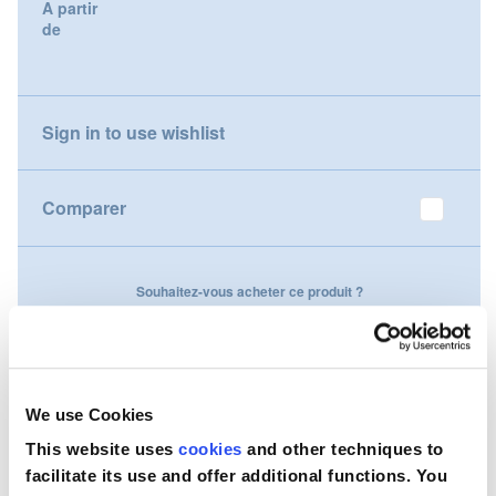
A partir
gallery
de
Nederland
Österreich
Sign in to use wishlist
Portugal
Slovenská republika
Comparer
Schweiz (DE)
Souhaitez-vous acheter ce produit ?
Suisse (FR)
Contactez-nous
Svizzera (IT)
United Kingdom
We use Cookies
This website uses
cookies
and other techniques to
facilitate its use and offer additional functions. You