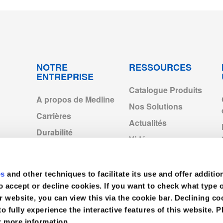
p2028.pdf
NOTRE
RESSOURCES
ENTREPRISE
Catalogue Produits
4-2022.pdf
A propos de Medline
Nos Solutions
Carrières
Actualités
cts_Exp2028.pdf
Durabilité
Vidéos
Entités Medline en
f
Europe
es
and other techniques to facilitate its use and offer additio
Medline Europe
.pdf
Corporate
o accept or decline cookies. If you want to check what type 
r website, you can view this via the cookie bar. Declining 
to fully experience the interactive features of this website. P
r more information.