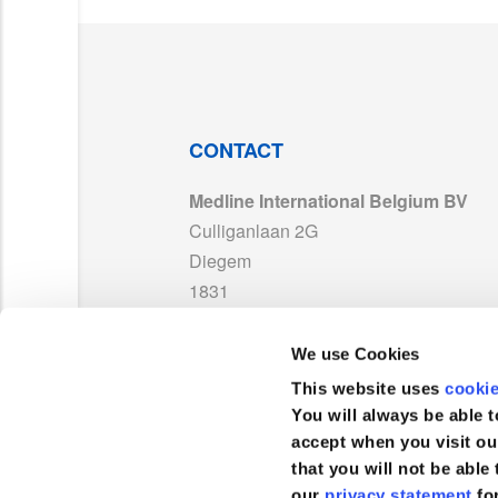
ISO 13485_MedlineFrance_MD 595395_Ex
PP-23072_FR01_TDS MDR.pdf
MDS_EclipseSurgicalDrape_FR02.pdf
CONTACT
Medline International Belgium BV
LAB171886_Warning_ST_MD_With UKCA_0
Culliganlaan 2G
Diegem
MDR 768587_Medline_France_Other Produ
1831
Belgique
UKCA 752994_Medline France_Exp2029.pd
We use Cookies
TEL :
+32 2 808 74 93
This website uses
cooki
MDS_EclipseDrapewithreinforcement_FR03
FAX :
+32 2 400 19 39
You will always be able t
accept when you visit ou
that you will not be able 
our
privacy statement
fo