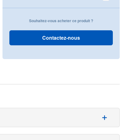
Souhaitez-vous acheter ce produit ?
Contactez-nous
pied bilatérales. Chaque champ possède une grande