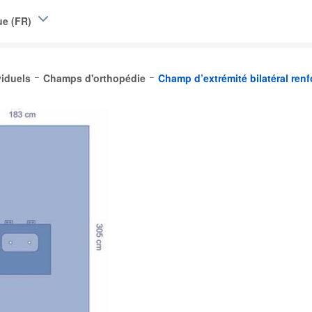
ue (FR)
e (EN)
iduels
Champs d'orthopédie
Champ d’extrémité bilatéral ren
|
L)
Belgique (FR)
and
d