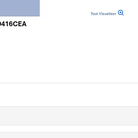
h
Tout Visualiser
 republika
|
|
(DE)
Suisse (FR)
Svizzera (IT)
ingdom
pse® de Medline est une solution efficace pour les chirurgies du 
lastiques et mesure 183 x 305 cm.