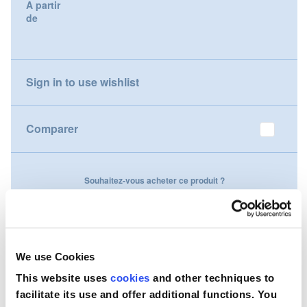
A partir
gallery
de
Nederland
Österreich
Sign in to use wishlist
Portugal
Slovenská republika
Comparer
Schweiz (DE)
Souhaitez-vous acheter ce produit ?
Suisse (FR)
Contactez-nous
Svizzera (IT)
United Kingdom
We use Cookies
This website uses
cookies
and other techniques to
facilitate its use and offer additional functions. You